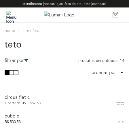
atendimento |
nossas lojas |
área do arquiteto |
cashback
home
luminárias
teto
filtrar por
produtos encontrados:
14
circus flat c
teto
a partir de R$ 1.567,58
cubo c
teto
R$ 533,53