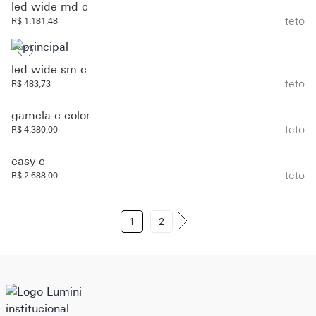
led wide md c
teto
R$ 1.181,48
led wide sm c
teto
R$ 483,73
gamela c color
teto
R$ 4.380,00
easy c
teto
R$ 2.688,00
1
2
institucional