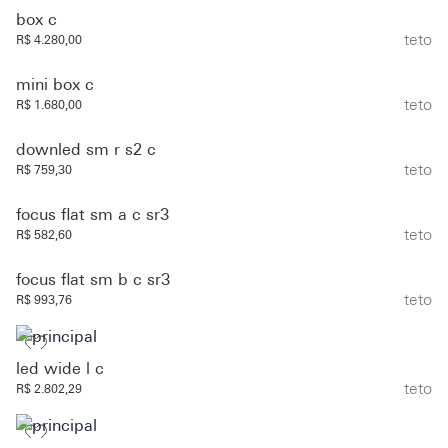
box c
teto
R$ 4.280,00
mini box c
teto
R$ 1.680,00
downled sm r s2 c
teto
R$ 759,30
focus flat sm a c sr3
teto
R$ 582,60
focus flat sm b c sr3
teto
R$ 993,76
led wide l c
teto
R$ 2.802,29