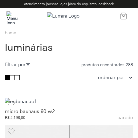
atendimento |
nossas lojas |
área do arquiteto |
cashback
home
luminárias
filtrar por
produtos encontrados:
288
micro bauhaus 90 w2
parede
R$ 2.198,00