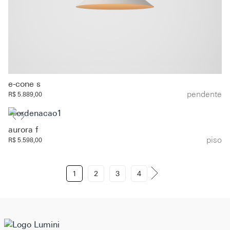
e-cone sㅤ
pendente
R$ 5.889,00
aurora f
piso
R$ 5.598,00
1
2
3
4