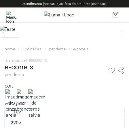
atendimento |
nossas lojas |
área do arquiteto |
cashback
home
luminárias
pendente
e-cone s
referência: pa41890000110
e-cone sㅤ
pendente
cor:
voltagem
:
110v
220v