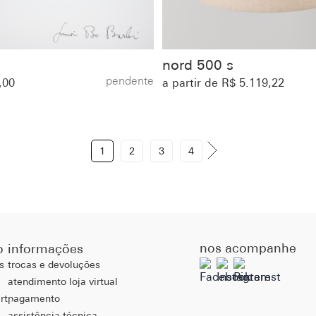
nord 500 s
pendente
,00
a partir de R$ 5.119,22
1
2
3
4
nos acompanhe
o
informações
s
trocas e devoluções
atendimento loja virtual
rt
pagamento
assistência técnica