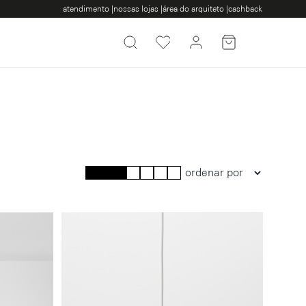
atendimento |
nossas lojas |
área do arquiteto |
cashback