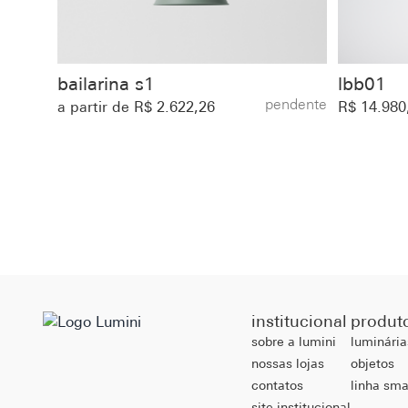
bailarina s1
lbb01
pendente
a partir de R$ 2.622,26
R$ 14.980
institucional
produt
sobre a lumini
luminária
nossas lojas
objetos
contatos
linha sma
site institucional