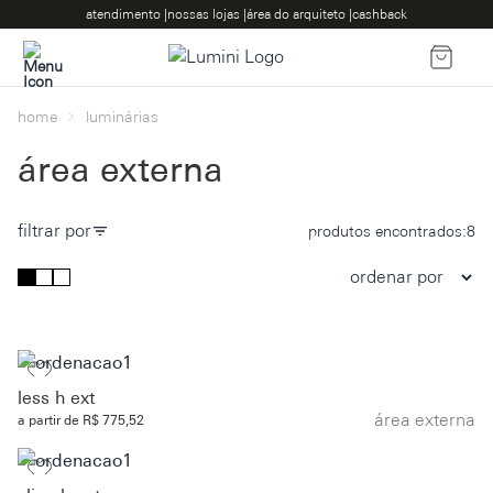
atendimento |
nossas lojas |
área do arquiteto |
cashback
home
luminárias
área externa
filtrar por
produtos encontrados:
8
less h ext
área externa
a partir de R$ 775,52