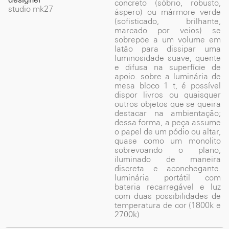
concreto (sóbrio, robusto,
studio mk27
áspero) ou mármore verde
(sofisticado, brilhante,
marcado por veios) se
sobrepõe a um volume em
latão para dissipar uma
luminosidade suave, quente
e difusa na superfície de
apoio. sobre a luminária de
mesa bloco 1 t, é possível
dispor livros ou quaisquer
outros objetos que se queira
destacar na ambientação;
dessa forma, a peça assume
o papel de um pódio ou altar,
quase como um monolito
sobrevoando o plano,
iluminado de maneira
discreta e aconchegante.
luminária portátil com
bateria recarregável e luz
com duas possibilidades de
temperatura de cor (1800k e
2700k)