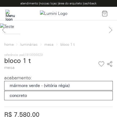
atendimento |
nossas lojas |
área do arquiteto |
cashback
home
luminárias
mesa
bloco 1 t
referência: pa41910000020
bloco 1 t
mesa
acabamento
:
mármore verde - (vitória régia)
concreto
R$ 7.580,00