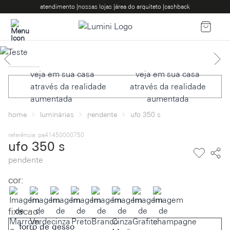
atendimento |
nossas lojas |
área do arquiteto |
cashback
veja em sua casa
através da realidade
aumentada
home
luminárias
pendente
ufo 350 s
referência: pa41450000750
ufo 350 s
pendente
cor:
fixacao
:
forro de gesso