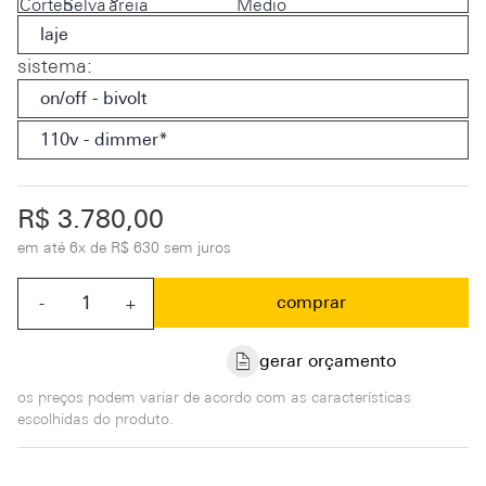
laje
sistema
:
on/off - bivolt
110v - dimmer*
R$ 3.780,00
em até
6x de R$ 630 sem juros
comprar
-
+
gerar orçamento
os preços podem variar de acordo com as características
escolhidas do produto.