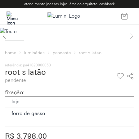
atendimento |
nossas lojas |
área do arquiteto |
cashback
home
luminárias
pendente
root s latao
referência: pa41820000053
root s latão
pendente
fixação
:
laje
forro de gesso
R$ 3.798,00