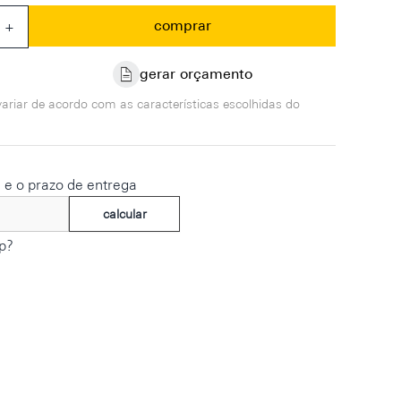
comprar
+
gerar orçamento
ariar de acordo com as características escolhidas do
e e o prazo de entrega
calcular
p?