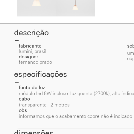
descrição
fabricante
so
lumini, brasil
um
designer
cúp
fernando prado
especificações
fonte de luz
módulo led 8W incluso. luz quente (2700k), alto índic
cabo
transparente - 2 metros
obs
informamos que o acabamento cobre não é indicado p
dimensões