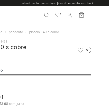
atendimento |
nossas lojas |
área do arquiteto |
cashback
as
pendente
piccolo 140 s cobre
003463
40 s cobre
so
91
53,98 sem juros