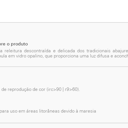
bre o produto
a releitura descontraída e delicada dos tradicionais abajur
ula em vidro opalino, que proporciona uma luz difusa e aconc
e de reprodução de cor (irc>90 | r9>60).
ara uso em áreas litorâneas devido à maresia