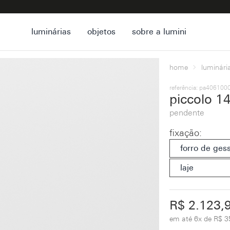
luminárias
objetos
sobre a lumini
home
luminári
referência: pa40610
piccolo 1
pendente
fixação
:
forro de ges
laje
R$ 2.123,
em até
6x de R$ 3