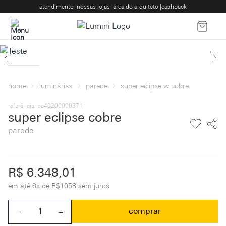
atendimento |
nossas lojas |
área do arquiteto |
cashback
home
luminárias
parede
super eclipse w cobre
referência: pa40200000371
super eclipse cobre
parede
R$ 6.348,01
em até 6x de R$1058 sem juros
comprar
-
+