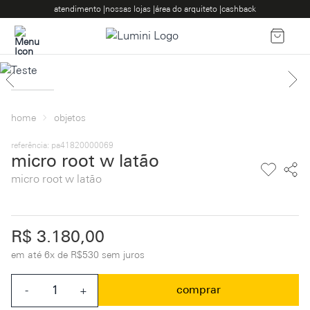
atendimento |
nossas lojas |
área do arquiteto |
cashback
home
objetos
referência: pa41820000069
micro root w latão
micro root w latão
R$ 3.180,00
em até 6x de R$530 sem juros
comprar
-
+