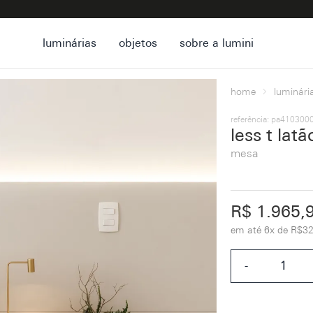
luminárias
objetos
sobre a lumini
home
luminári
referência: pa41030
less t latã
mesa
R$ 1.965,
em até 6x de R$32
-