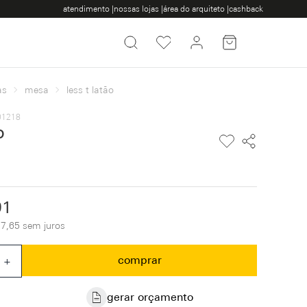
atendimento |
nossas lojas |
área do arquiteto |
cashback
as
mesa
less t latão
001218
o
91
7,65 sem juros
comprar
+
gerar orçamento