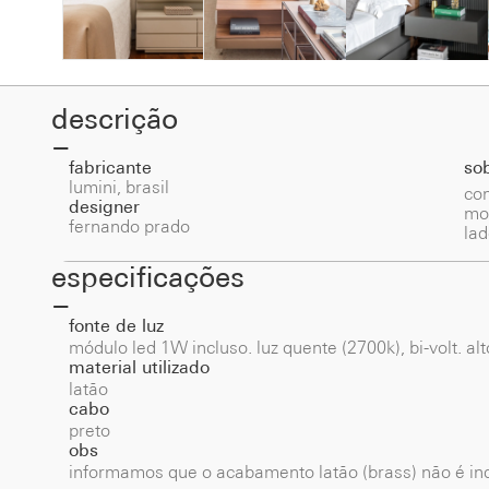
descrição
fabricante
so
lumini, brasil
co
designer
mov
fernando prado
lad
especificações
fonte de luz
módulo led 1W incluso. luz quente (2700k), bi-volt. al
material utilizado
latão
cabo
preto
obs
informamos que o acabamento latão (brass) não é in