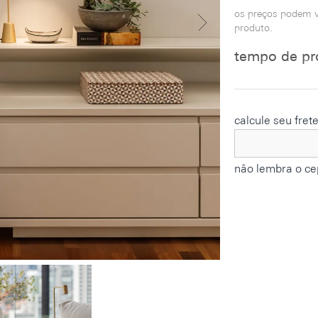
os preços podem v
produto.
tempo de pr
calcule seu fret
não lembra o ce