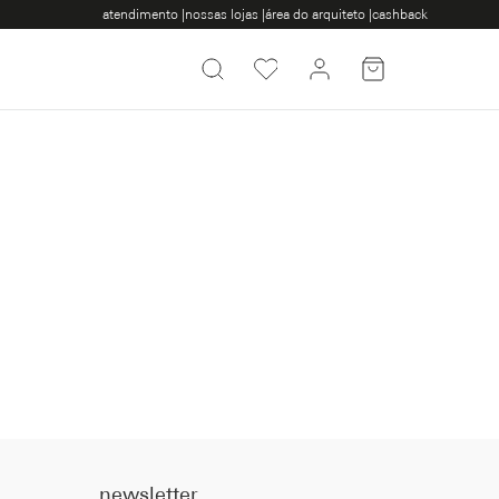
atendimento |
nossas lojas |
área do arquiteto |
cashback
newsletter