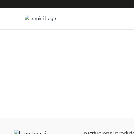
institucional
produt