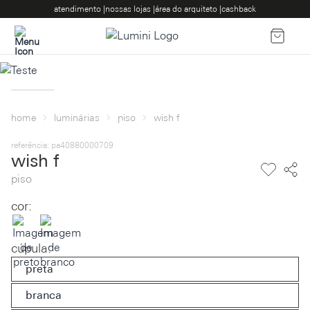
atendimento |
nossas lojas |
área do arquiteto |
cashback
home
luminárias
piso
wish f
referência: pa40880000709
wish f
piso
cor:
cúpula
:
preta
branca