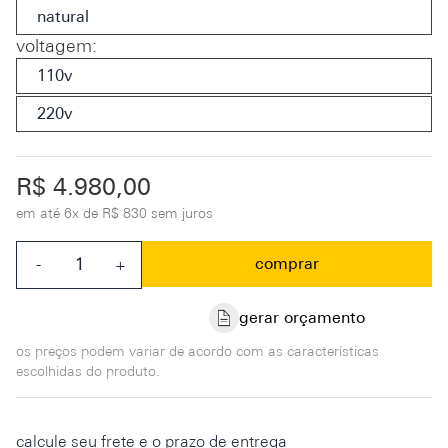
natural
voltagem
:
110v
220v
R$ 4.980,00
em até
6x de R$ 830 sem juros
comprar
-
+
gerar orçamento
os preços podem variar de acordo com as características
escolhidas do produto.
calcule seu frete e o prazo de entrega