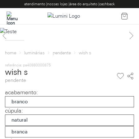
atendimento |
nossas lojas |
área do arquiteto |
cashback
home
luminárias
pendente
wish s
referência: pa40880000875
wish s
pendente
acabamento
:
branco
cúpula
:
natural
branca