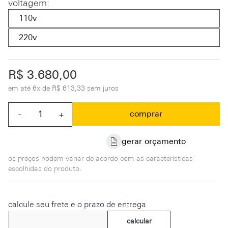
voltagem
:
110v
220v
R$ 3.680,00
em até
6x de R$ 613,33 sem juros
comprar
-
+
gerar orçamento
os preços podem variar de acordo com as características
escolhidas do produto.
calcule seu frete e o prazo de entrega
calcular