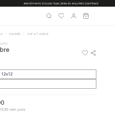
atendimento |
nossas lojas |
área do arquiteto |
cashback
as
parede
rod w1 cobre
000650
bre
 12x12
00
10,83 sem juros