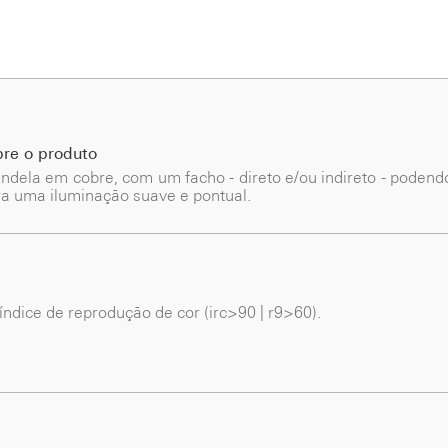
bre o produto
ndela em cobre, com um facho - direto e/ou indireto - poden
a uma iluminação suave e pontual.
 índice de reprodução de cor (irc>90 | r9>60).