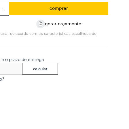
comprar
+
gerar orçamento
ariar de acordo com as características escolhidas do
e e o prazo de entrega
calcular
p?