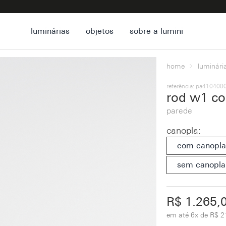
luminárias
objetos
sobre a lumini
home
luminári
referência: pa41040
rod w1 co
parede
canopla
:
com canopla
sem canopla
R$ 1.265,
em até
6x de R$ 2