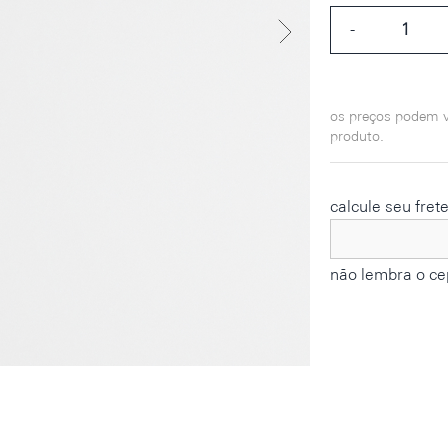
-
os preços podem v
produto.
calcule seu fret
não lembra o ce